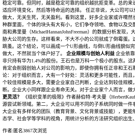
稳定可靠。但同时，越是稳定可靠的组织越抗拒变革。总的来
适应环境变化，然后等待命运的选择。 任正非说，大公司可以
做大，无关生死，无关盈利。看到这里，好多企业家或许喟然
种群里面，个体的块头有大有小，它们争夺领地、食物以及交配权。那么
南和弗里曼（MichaelHannanJohnFreeman）的
胁大公司的生存。这样看来，不大不小的公司就成了倒霉蛋。这与管
跳蚤。这个结论，可以画成一个U形曲线，与倒U形曲线貌似
做大，不然就当个体户好了。
企业规模与创始人利益
企业依靠
非只持有华为1.4%的股份。王石也是万科一个极小的股东。
肯定会削弱创始人对公司的影响力，即使你拥有任正非和王石
论：对于组织而言，大有一个好处：灵活和更多可能性，而且
个较佳规模是多大，需要企业家自己判断，企业达到较佳规模
断。企业大小同样跟企业寿命无关。对于企业家个人而言，做
更灵活？
《组织变革的极限》作者赫伯特·考夫曼（Herbert
源尝试新领域。第二，大企业可以用不同的子系统同时做一件
大企业有多样化的团队（教育背景、文化背景或技能），更能够
态学、社会学等学科的视角，用统计分析的方法研究组织出生
作者:匿名3867次浏览