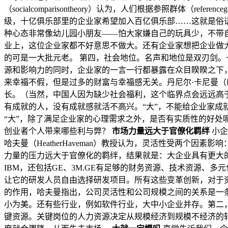
（socialcomparisontheory）认为，人们根据参照群体
级，十亿俱乐部里的企业家希望加入百亿俱乐部……这就是俗
种心态非常像幼儿园小朋友——怕大家嫌自己的玩具少，不带自己玩儿
业上，这位企业家都不好意思不做大。还有企业家想把企业做
的可是一大批元老。 第四，社会地位。名声和地位是双刃剑
源和影响力的同时，企业家的一言一行都暴露在众目睽睽之下
来幸福不假，但是过多的财富与幸福感无关。丹尼尔·卡尼曼（Dan
长。（当然，中国人因为缺少社会福利，这个临界点会远远高于
有成就的人，没有成就感就活不高兴。“大”，不能给企业家成
“大”，除了满足企业家的心理需求之外，是否有实质性的好
创业者个人带来哪些利与弊？
市场力量远大于官僚化羁绊
小企
哈夫曼（HeatherHaveman）教授认为，灵活性受两个因素影响：
力量的压力远大于官僚化的羁绊，结果就是：大企业具有更大的
IBM，还包括GE、3M.GE有足够的财务资源、技术资源、
让它的研发人员自由选择研发项目。所有这些变革创新，对于
的作用，哈夫曼指出，公司灵活性和公司规模之间的关系是一
小为美。还有些行业，例如软件行业，大中小企业并存。第二
键资源。关键岗位的人力资源决定从规模经济到规模不经济的