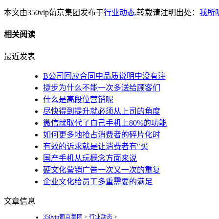
本文由350vip葡京集团发布于
行业动态
,转载请注明出处：
我所
相关阅读
最近发表
B公司回应合同中品质说明中没有注
捷步为什么不能一次多送给顾客们
什么是高段位营销呢
尽快得到提升就必须从上司的角度
微信就取代了自己手机上80%的功能
如何更多地抢占消费者的碎片化时
有效的诉求就是让消费者有"买
国产手机从玩概念方面来说
硬文化营销广告一次又一次的重复
企业文化给员工多重需要的满足
文章信息
350vip葡京集团
>
行业动态
>