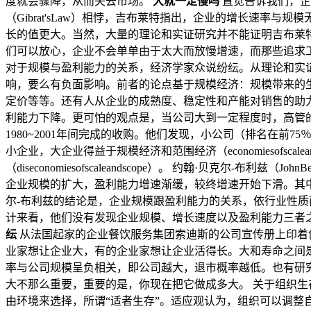
度就会骤降，从而失去市场。
大就一定慢吗
直觉告诉我们，企
（Gibrat'sLaw）相悖，吉布莱特指出，企业的增长速
长的值更大。当然，大量的理论和实证研究并不能证明吉布莱
们可以放心，企业不会单单由于太大而放慢增速，而那些追求
对于规模与盈利能力的关系，经济学家众说纷纭。从理论和实证研
响，要么有负面影响。前者的论点基于规模经济：规模带来的
定价等等。还有人从企业的成熟度、稳定性和产能对销售的助
利能力下降。更可怕的观点是，当公司大到一定程度时，高管的动机
1980~2001年间完成的收购。他们发现，小公司（排名在
小企业，大企业得益于规模经济和范围经济（economiesofs
（diseconomiesofscaleandscope）。 约翰·贝克尔-
企业规模的扩大，盈利能力增速渐缓，较终增速开始下滑。其中
尔-布利兹的结论是，企业规模跟盈利能力的关系，依行业性质而定。 谢
计来看，他们没有发现企业规模、增长速度以及盈利能力三者
纭
从法国起家的企业餐饮服务集团索迪斯的公司宣传册上印着创
业家想让企业大，有的企业家想让企业活得长。大和寿命之间
率与公司规模呈负相关，即公司越大，退市概率越低。也有研
大不那么重要，重要的是，你现在把它做成多大。 关于组织
由环境来选择，所谓“适者生存”。适应观认为，组织可以调整自身结构