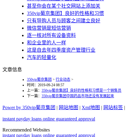
甚至你会在某个社交网站上添加关
350vip葡京集团】良好的性格和习惯
只有导购人员与顾客之间建立良好
微信营销是短信营销
逐一核对所有设备资料
和企业里的人一样
这是自去年四季度资产管理行业
汽车的轻量化
文章信息
350vip葡京集团
>
行业动态
>
时间：2019-09-24 08:57
上一篇：
350vip葡京集团】良好的性格和习惯是一个销售员
下一篇：
350vip葡京集团中国药品市场还没有发展起来
Power by 350vip葡京集团
|
网站地图
|
Xml地图
|
网站标签
|
instant payday loans online guaranteed approval
Recommended Websites
instant payday loans online guaranteed approval