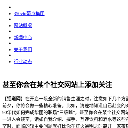
350vip葡京集团
网站概况
新闻中心
关于我们
行业动态
甚至你会在某个社交网站上添加关注
【
铝道网
】在开启一段
全
新的销售生涯之时，注意如下几个方
前夕，你将会做一些精心准备。比如，清楚地知道自己赴会的
90年代如何完成华丽的职场“三级跳”，甚至你会在某个社交
一进入会谈室，诸如自我介绍、握手、互递饮料和酒水等这些
室时，面临的较主要问题就好比你在灯火通明之时离开一家夜