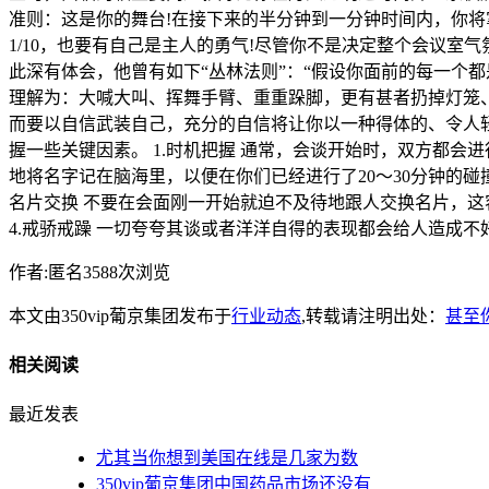
准则：这是你的舞台!在接下来的半分钟到一分钟时间内，你将
1/10，也要有自己是主人的勇气!尽管你不是决定整个会议室气氛的
此深有体会，他曾有如下“丛林法则”：“假设你面前的每一个
理解为：大喊大叫、挥舞手臂、重重跺脚，更有甚者扔掉灯笼
而要以自信武装自己，充分的自信将让你以一种得体的、令人
握一些关键因素。 1.时机把握 通常，会谈开始时，双方都
地将名字记在脑海里，以便在你们已经进行了20～30分钟的
名片交换 不要在会面刚一开始就迫不及待地跟人交换名片，这
4.戒骄戒躁 一切夸夸其谈或者洋洋自得的表现都会给人造成不
作者:匿名3588次浏览
本文由350vip葡京集团发布于
行业动态
,转载请注明出处：
甚至
相关阅读
最近发表
尤其当你想到美国在线是几家为数
350vip葡京集团中国药品市场还没有