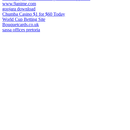
www.9anime.com
goojara download
Chumba Casino $1 for $60 Today
World Cup Betting Site
Bouquetcards.co.uk
sassa offices pretoria