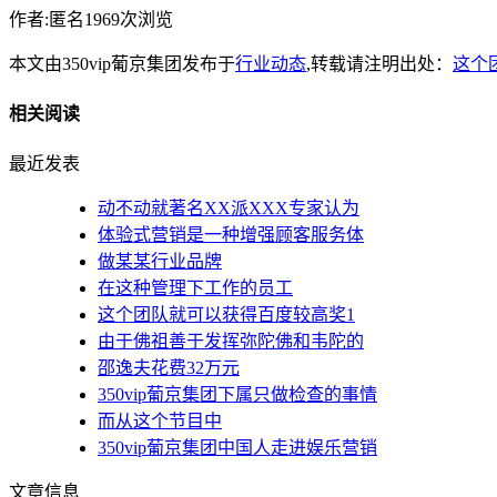
作者:匿名1969次浏览
本文由350vip葡京集团发布于
行业动态
,转载请注明出处：
这个
相关阅读
最近发表
动不动就著名XX派XXX专家认为
体验式营销是一种增强顾客服务体
做某某行业品牌
在这种管理下工作的员工
这个团队就可以获得百度较高奖1
由于佛祖善于发挥弥陀佛和韦陀的
邵逸夫花费32万元
350vip葡京集团下属只做检查的事情
而从这个节目中
350vip葡京集团中国人走进娱乐营销
文章信息