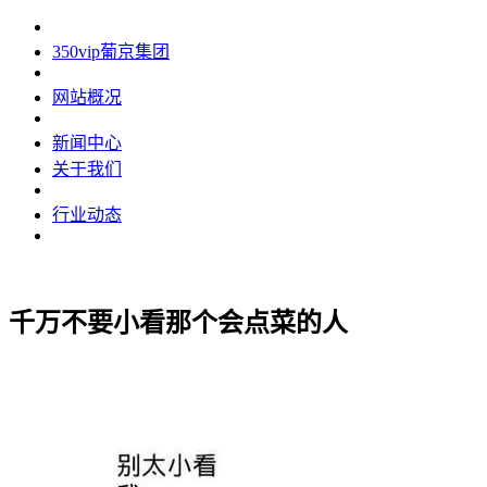
350vip葡京集团
网站概况
新闻中心
关于我们
行业动态
千万不要小看那个会点菜的人