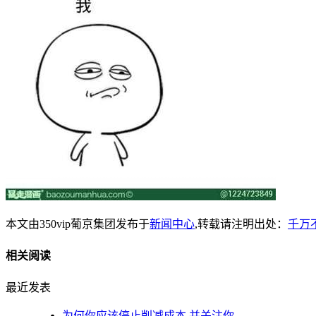
本文由350vip葡京集团发布于
新闻中心
,转载请注明出处：
千万
相关阅读
最近发表
为何你应该停止削减成本 并关注你