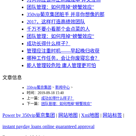
团队管理：如何甩掉“螃蟹效应”
350vip葡京集团脏手 并非你想像的那
2017，这样打造高绩效团队
千万不要小看那个会点菜的人
团队管理：如何甩掉“螃蟹效应”
成功长得什么样子？
管理应注重时机——早起晚归收获
哪种工作任务，会让你废寝忘食？
能人管理较危险 庸人管理更可怕
文章信息
350vip葡京集团
>
新闻中心
>
时间：2019-09-18 15:40
上一篇：
成功长得什么样子？
下一篇：
团队管理：如何甩掉“螃蟹效应”
Power by 350vip葡京集团
|
网站地图
|
Xml地图
|
网站标签
|
instant payday loans online guaranteed approval