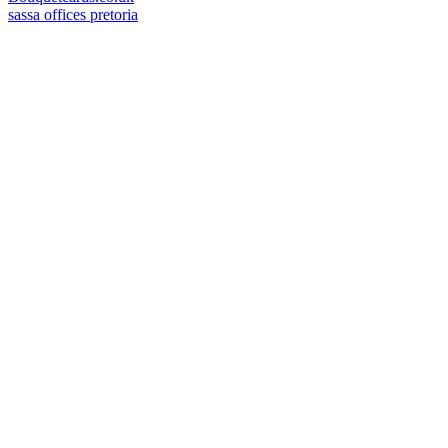
sassa offices pretoria