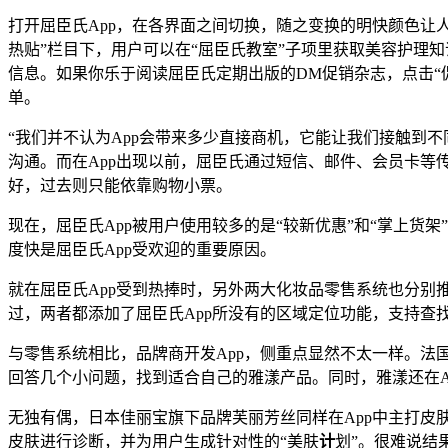
打开屈臣氏App，在各界面之间切换，随之变换的明快颜色让
热贴”栏目下，用户可以在“屈臣氏教室”子项里获取美容护理知
信息。如果你乐于阅读屈臣氏定期出版的DM促销杂志，点击“
单。
“我们并不认为App会带来多少直接商机，它能让我们接触到
沟通。而在App出现以前，屈臣氏通过短信、邮件、会员卡
好，过去则只能依靠购物小票。
现在，屈臣氏App被用户使用较多的是“较新优惠”和“掌上货
度快是屈臣氏App受欢迎的重要原因。
就在屈臣氏App受到热捧时，另外两大化妆品零售系统也分别推
过，两者都添加了屈臣氏App所没有的区域定位功能，支持查
与零售系统相比，品牌商开发App，侧重点显然不太一样。法
回答几个小问题，找到适合自己的雅漾产品。同时，雅漾还在A
无独有偶，日本佳丽宝旗下品牌芙丽芳丝同样在App中主打皮肤
皮肤进行诊断，并为用户生成针对性的“美肤
计
划”。很难说结