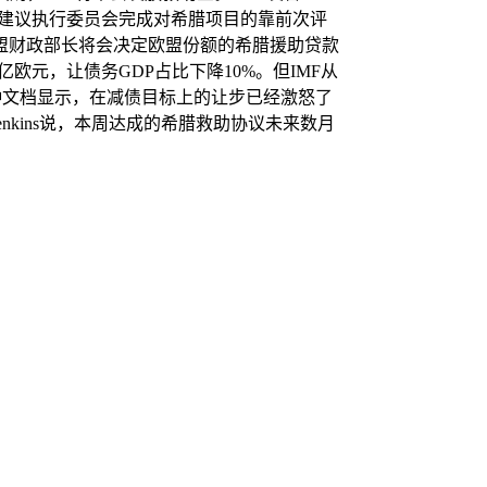
将会建议执行委员会完成对希腊项目的靠前次评
时欧盟财政部长将会决定欧盟份额的希腊援助贷款
亿欧元，让债务GDP占比下降10%。但IMF从
各种文档显示，在减债目标上的让步已经激怒了
enkins说，本周达成的希腊救助协议未来数月