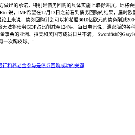
指定的和对方做出的承诺，特别是债务回购的具体实施上取得进展，她
Rice说，IMF希望在12月13日之前看到债务回购的结果，届
 理论上来说，债券回购
计
划可以将希腊
301
0亿欧元的债务削减200
将无法将债务GDP占比削减至124%。 每日电讯说，泄密版的
会的亚洲、拉美和美国等成员日益不满。 Swordfish的GaryJ
再一次踢皮球。”
银行和养老金参与是债券回购成功的关键