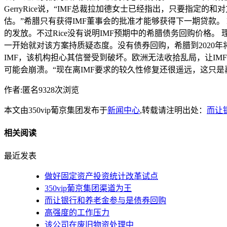
GerryRice说，“IMF总裁拉加德女士已经指出，只要
估。”希腊只有获得IMF董事会的批准才能够获得下一期贷款。 
的发放。不过Rice没有说明IMF预期中的希腊债务回购价格。
一开始就对该方案持质疑态度。没有债券回购，希腊到2020年
IMF，该机构担心其信誉受到破坏。欧洲无法收拾乱局，让IMF董事
可能会崩溃。“现在离IMF要求的较久性修复还很遥远，这只是
作者:匿名9328次浏览
本文由350vip葡京集团发布于
新闻中心
,转载请注明出处：
而让
相关阅读
最近发表
做好固定资产投资统计改革试点
350vip葡京集团渠道为王
而让银行和养老金参与是债券回购
高强度的工作压力
该公司在废旧物资处理中