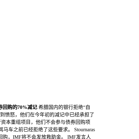
回购的70%减记
希腊国内的银行拒绝“自
感到愤怒，他们在今年初的减记中已经承担了
希腊银行资本重组项目，他们不会参与债券回购项
之前已经拒绝了这些要求。 Stournaras
购，IMF将不会发放救助金。 IMF发言人