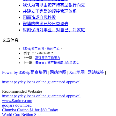
我认为可以由资产持有型银行向交
并建立了完整的焊接管理体系
因而造成自我挫败
微博的热潮已经日益淡去
时刻保持对事业、对自己、对家庭
文章信息
350vip葡京集团
>
新闻中心
>
时间：2019-09-24 01:20
上一篇：
高强度的工作压力
下一篇：
做好固定资产投资统计改革试点
Power by 350vip葡京集团
|
网站地图
|
Xml地图
|
网站标签
|
instant payday loans online guaranteed approval
Recommended Websites
instant payday loans online guaranteed approval
www.9anime.com
goojara download
Chumba Casino $1 for $60 Today
World Cup Betting Site