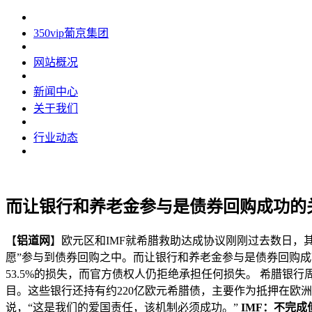
350vip葡京集团
网站概况
新闻中心
关于我们
行业动态
而让银行和养老金参与是债券回购成功的
【
铝道网
】欧元区和IMF就希腊救助达成协议刚刚过去数日，
愿”参与到债券回购之中。而让银行和养老金参与是债券回购成
53.5%的损失，而官方债权人仍拒绝承担任何损失。 希腊银行周四
目。这些银行还持有约220亿欧元希腊债，主要作为抵押在欧洲央行的
说，“这是我们的爱国责任，该机制必须成功。”
IMF：不完