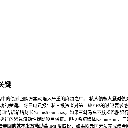
关键
其中的债券回购方案就陷入严重的麻烦之中。
私人债权人怒对债券
功的关键。 每日电讯报：私人投资者对第二轮70%的减记要求
告诉希腊财长YannisStournaras，如果三驾马车不放松
紧急流动性援助项目融资。但据希腊媒体Kathimerini，三驾马车
成债券回购就不发放救助金
IMF周四说，如果欧元区无法完成债券回