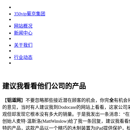
350vip葡京集团
网站概况
新闻中心
关于我们
行业动态
建议我看看他们公司的产品
【
铝道网
】不要忽略那些接近潜在顾客的机会，你完
全
有机会将
的意见，当时有人建议我到Dodocase的网站上看看，这家公司
观但却发现它根本没有多大的销量。于是我发出一条消息：“在Dodo
创始人麦特·温斯洛(MattWinslow)给了我一条回复，建议我
特的产品，这款产品以一个精巧的木制装置为iPad提供保护，