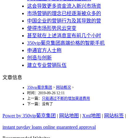
这会导致更多资金流入新兴市场资
市场营销的理念已经逐渐被众多的
中国企业的营销行为及其导致的营
使得市场形势风云突变
甚至就在上述消息宣布前几个小时
350vip葡京集团高端价格的智能手机
申通官方人士称
创造与创新
建立专业营销队伍
文章信息
350vip葡京集团
>
网站概况
>
时间：2019-09-26 12:11
上一篇：
只能通过不断的增加渠道费用
下一篇：没有了
Power by 350vip葡京集团
|
网站地图
|
Xml地图
|
网站标签
|
instant payday loans online guaranteed approval