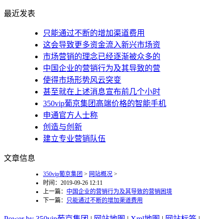
最近发表
只能通过不断的增加渠道费用
这会导致更多资金流入新兴市场资
市场营销的理念已经逐渐被众多的
中国企业的营销行为及其导致的营
使得市场形势风云突变
甚至就在上述消息宣布前几个小时
350vip葡京集团高端价格的智能手机
申通官方人士称
创造与创新
建立专业营销队伍
文章信息
350vip葡京集团
>
网站概况
>
时间：2019-09-26 12:11
上一篇：
中国企业的营销行为及其导致的营销困境
下一篇：
只能通过不断的增加渠道费用
Power by 350vip葡京集团
|
网站地图
|
Xml地图
|
网站标签
|