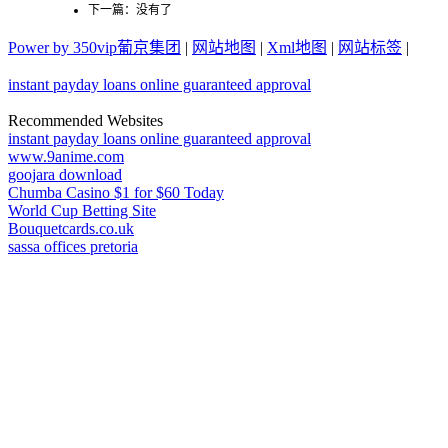
下一篇：没有了
Power by 350vip葡京集团
|
网站地图
|
Xml地图
|
网站标签
|
instant payday loans online guaranteed approval
Recommended Websites
instant payday loans online guaranteed approval
www.9anime.com
goojara download
Chumba Casino $1 for $60 Today
World Cup Betting Site
Bouquetcards.co.uk
sassa offices pretoria