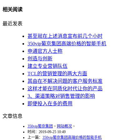
相关阅读
最近发表
甚至就在上述消息宣布前几个小时
350vip葡京集团高端价格的智能手机
申通官方人士称
创造与创新
建立专业营销队伍
TCL的营销管理的两大方面
其由在不解决问题的客户服务标准
这样才能在同质化时代让你的产品
3、渠道策略对销售管理的影响
即便投入在多的费用
文章信息
350vip葡京集团
>
网站概况
>
时间：2019-09-25 10:49
上一篇：
350vip葡京集团高端价格的智能手机