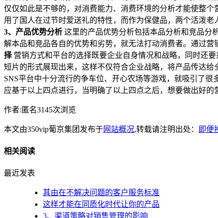
仅仅如此是不够的，对消费能力、消费环境的分析才能使整个
用了国人在过节时爱送礼的特性，而作为保健品，两个活泼老
3、产品优势分析
这里的产品优势分析包括本品分析和竞品分
解本品和竞品各自的优势和劣势，就无法打动消费者。通过营
择
营销方式和平台的选择既要企业自身情况和战略，同时还要
短片的形式展现出来，这样不仅符合企业战略，将产品传达给
SNS平台中十分流行的争车位、开心农场等游戏，就吸引了很
应基于以上四点进行，当明确了以上四点之后，想要做出好的
作者:匿名3145次浏览
本文由350vip葡京集团发布于
网站概况
,转载请注明出处：
即便
相关阅读
最近发表
其由在不解决问题的客户服务标准
这样才能在同质化时代让你的产品
3、渠道策略对销售管理的影响