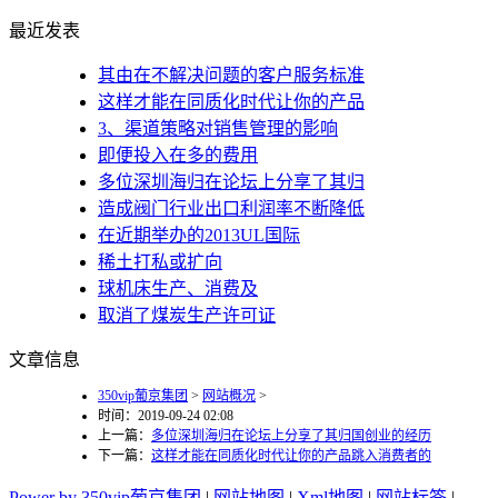
最近发表
其由在不解决问题的客户服务标准
这样才能在同质化时代让你的产品
3、渠道策略对销售管理的影响
即便投入在多的费用
多位深圳海归在论坛上分享了其归
造成阀门行业出口利润率不断降低
在近期举办的2013UL国际
稀土打私或扩向
球机床生产、消费及
取消了煤炭生产许可证
文章信息
350vip葡京集团
>
网站概况
>
时间：2019-09-24 02:08
上一篇：
多位深圳海归在论坛上分享了其归国创业的经历
下一篇：
这样才能在同质化时代让你的产品跳入消费者的
Power by 350vip葡京集团
|
网站地图
|
Xml地图
|
网站标签
|