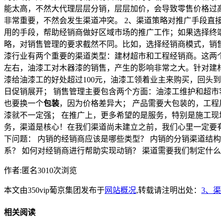
能太高，不然大代理层层分销，层层加价，会导致零售价格过
非常重要，不然会发生渠道冲突。 2、渠道策略对推广手段直
用的手段，帮助经销商做好区域市场的推广工作；如果选择终端
略，对销售管理的要求截然不同。比如，选择经销商模式，销
漆行业有两个重要的渠道类型：建材超市和工程经销商。这两
左右，油漆工对木器漆的销售，产生的影响非常之大。针对建
漆给油漆工的好处超过100元，油漆工领着业主来购买，回头
日促销展开； 销售管理主要包含两个方面：油漆工维护和超市
也要换一个
包装
，因为价格差异大； 产品需要大包装的，工
漆就不一定强； 在推广上，更多希望的是服务，特别是施工现
务，渠道是核心！在我们渠道尚未建立之前，我们心里一定要
下问题： 内销的经销商应该是哪些类型？ 内销的分销渠道结
系？ 如何对经销商进行帮助实现动销？ 渠道需要我们制定什么
作者:匿名3010次浏览
本文由350vip葡京集团发布于
网站概况
,转载请注明出处：
3、
相关阅读