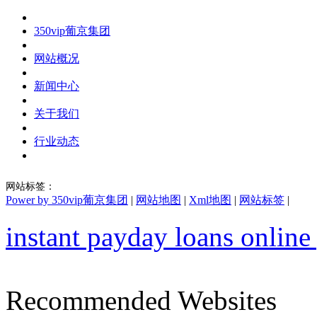
350vip葡京集团
网站概况
新闻中心
关于我们
行业动态
网站标签：
Power by 350vip葡京集团
|
网站地图
|
Xml地图
|
网站标签
|
instant payday loans online
Recommended Websites