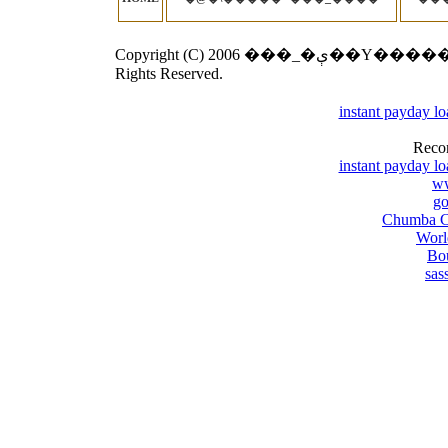
Copyright (C) 2006 ���_�ې��Y�����̎��s���Ȃ��I�ѕ� Corporation. All
Rights Reserved.
instant payday l
Reco
instant payday l
w
go
Chumba Ca
Worl
Bou
sas