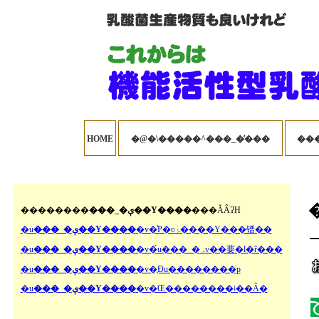
HOME
�@�\�����^���_�̓���
��������
���_�ې��Y����
���ĂȂɁH
�u
���_�ې��Y����
�v�͑P�ʋۂ����Y���镨��
�u
���_�ې��Y����
�v�́u���_�ہv��葽�l�ȓ���
�u
���_�ې��Y����
�v�̖Ɖu��������p
�u
���_�ې��Y����
�v�Œ��������ǂ��Ȃ�