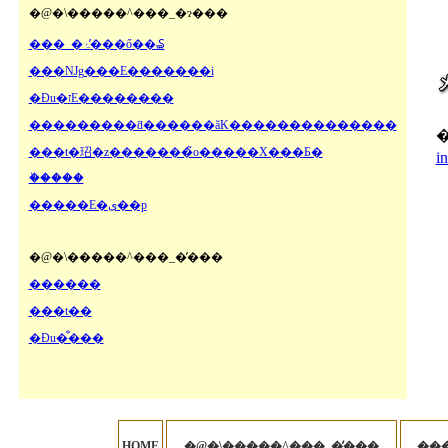
�@�\�����^���_�ɂ���
���_�ۂ�̓��ő��₷
���Ǌg���E�������i
�Ɖu�זE��������
���������ƌ������ăK��������������
���t�玿�z�������̃o�����X���Ƃ�
i
�֔����
�����E�ی��p
�@�\�����^���_�̓���
������
���t��
�Ɖu�͋���
HOME
�@�\�����^���_�̓���