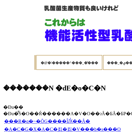
�@�\�����^���_�̓���
���
���݃����N �ԁE�o�C�N
�Ɖu��
���R�q�~�ŎԌ����ÎԔ̔��Ȃ�
�A�C�G�X�A�C�킭�킭�V���b�s���O