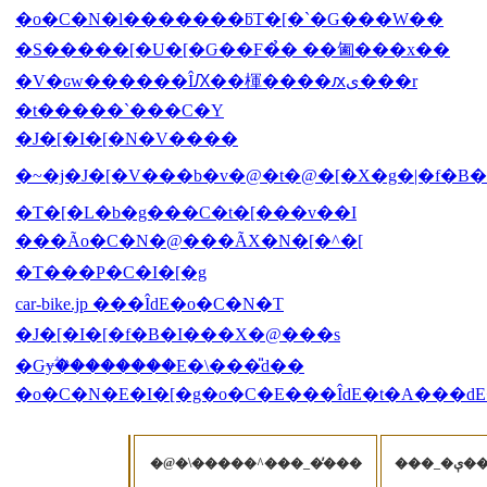
�o�C�N�l�������ƃT�[�`�G���W��
�S�����[�U�[�Ԍ��F�̉� ��㔪���x��
�V�ԍw������ÎԔ��楎����ԕی���r
�t�����`���C�Y
�J�[�I�[�N�V����
�~�j�J�[�V���b�v�@�t�@�[�X�g�|�f�B
�T�[�L�b�g���C�t�[���v��I
���Ão�C�N�@���ÃX�N�[�^�[
�T���P�C�I�[�g
car-bike.jp ���ÎԁE�o�C�N�T
�J�[�I�[�f�B�I���X�@���s
�Ԍɏؖ��̏������E�\���̎d��
�o�C�N�E�I�[�g�o�C�E���ÎԁE�t�A���ԁ
�@�\�����^���_�̓���
���