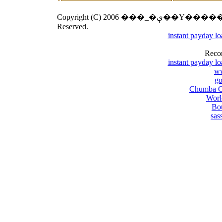
Copyright (C) 2006 ���_�ې��Y�����̎��s���Ȃ��I�ѕ� All Rights
Reserved.
instant payday l
Reco
instant payday l
w
go
Chumba Ca
Worl
Bou
sas