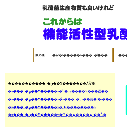
HOME
�@�\�����^���_�̓���
��������
���_�ې��Y����
���ĂȂɁH
�u
���_�ې��Y����
�v�͑P�ʋۂ����Y���镨��
�u
���_�ې��Y����
�v�́u���_�ہv��葽�l�ȓ���
�u
���_�ې��Y����
�v�̖Ɖu��������p
�u
���_�ې��Y����
�v�Œ��������ǂ��Ȃ�