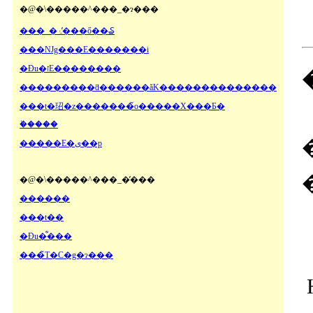
�@�\�����^���_�ɂ���
���_�ۂ�̓��ő��₷
���Ǌg���E�������i
�Ɖu�זE��������
���������ƌ������ăK��������������
���t�玿�z�������̃o�����X���Ƃ�
�֔����
�����E�ی��p
�@�\�����^���_�̓���
������
���t��
�Ɖu�͋���
���̃T�C�g�ɂ���