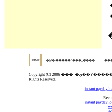
�
HOME
�@�\�����^���_�̓���
Copyright (C) 2006 ���_�ې��Y�����̎��s���Ȃ��I�ѕ� Corporation. All
Rights Reserved.
instant payday l
Reco
instant payday l
w
go