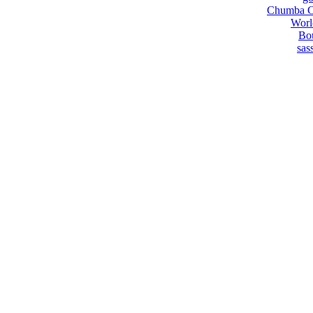
Chumba Ca
Worl
Bou
sas