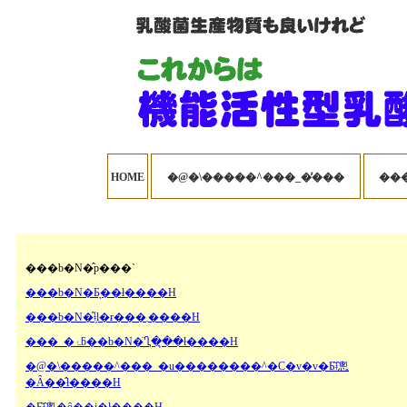
HOME
�@�\�����^���_�̓���
���b�N�̂p���`
���b�N�Ƃ͉��ł����H
���b�N�͂ǂ̗l�ɍ���܂����H
���_�ۂƃ��b�N�̈Ⴂ�͉��ł����H
�@�\�����^���_�u��������^�C�v�v�Ƃ͂ǂ̂悤
�Ȃ��̂ł����H