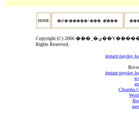
HOME
�@�\�����^���_�̓���
Copyright (C) 2006 ���_�ې��Y�����̎��s���Ȃ��I�ѕ� Corporation. All
Rights Reserved.
instant payday l
Reco
instant payday l
w
go
Chumba Ca
Worl
Bou
sas