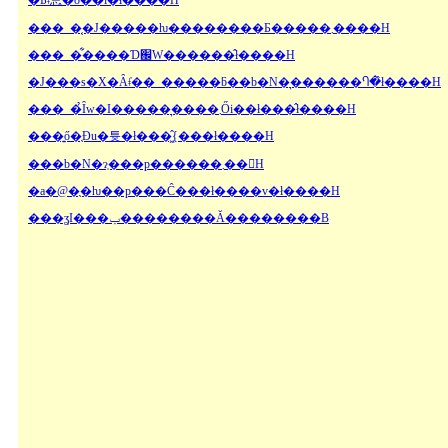
�Ƃ͂ǂ̂悤�ȏ��i�ł����H
���_�͔�J�����ƕ��������Ƃ�����܂����H
���_�͋����Ɗ֌W������̂ł����H
�J���s�X�Ȃǂ̓��_�����ƃ��b�N�͉������Ⴄ�̂ł����H
���_�̉Ȋw�I�����͉����܂Ői��ł���̂ł����H
���͍ő�̖Ɖu�튯�ł���͖̂{���ł����H
���b�N�ɂ͕���p������܂��񂩁H
�a�@�̖�ƕ��p���Ĉ���ł����v�ł����H
���ʓI���ݕ��������Ă��������B