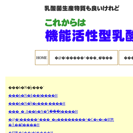
HOME
�@�\�����^���_�̓���
���b�N�̂p���`
���b�N�Ƃ͉��ł����H
���b�N�͂ǂ̗l�ɍ���܂����H
���_�ۂƃ��b�N�̈Ⴂ�͉��ł����H
�@�\�����^���_�u��������^�C�v�v�Ƃ͂ǂ̂悤
�Ȃ��̂ł����H