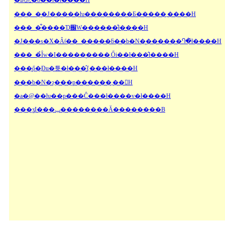
�Ƃ͂ǂ̂悤�ȏ��i�ł����H
���_�͔�J�����ƕ��������Ƃ�����܂����H
���_�͋����Ɗ֌W������̂ł����H
�J���s�X�Ȃǂ̓��_�����ƃ��b�N�͉������Ⴄ�̂ł����H
���_�̉Ȋw�I�����͉����܂Ői��ł���̂ł����H
���͍ő�̖Ɖu�튯�ł���͖̂{���ł����H
���b�N�ɂ͕���p������܂��񂩁H
�a�@�̖�ƕ��p���Ĉ���ł����v�ł����H
���ʓI���ݕ��������Ă��������B