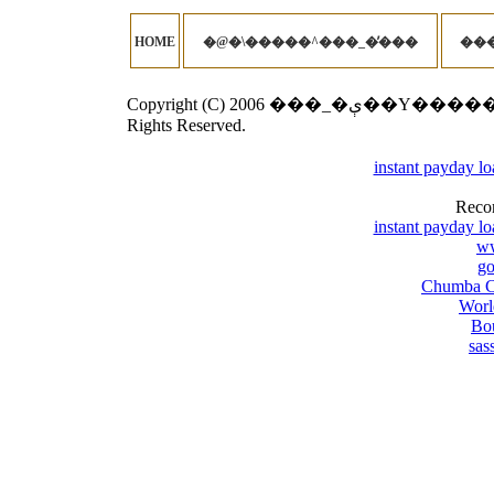
HOME
�@�\�����^���_�̓���
Copyright (C) 2006 ���_�ې��Y�����̎��s���Ȃ��I�ѕ� Corporation. All
Rights Reserved.
instant payday l
Reco
instant payday l
w
go
Chumba Ca
Worl
Bou
sas