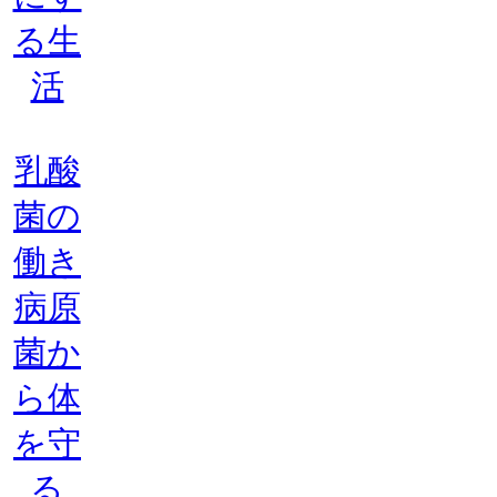
る生
活
乳酸
菌の
働き
病原
菌か
ら体
を守
る