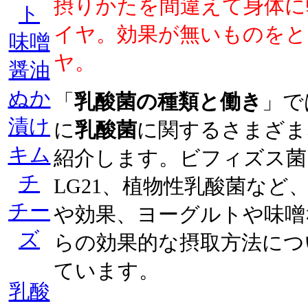
摂りかたを間違えて身体に
ト
イヤ。効果が無いものをと
味噌
ヤ。
醤油
ぬか
「
乳酸菌の種類と働き
」で
漬け
に
乳酸菌
に関するさまざま
キム
紹介します。ビフィズス菌
チ
LG21、植物性乳酸菌など
チー
や効果、ヨーグルトや味噌
ズ
らの効果的な摂取方法につ
ています。
乳酸