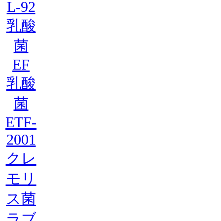
L-92
乳酸
菌
EF
乳酸
菌
ETF-
2001
クレ
モリ
ス菌
ラブ