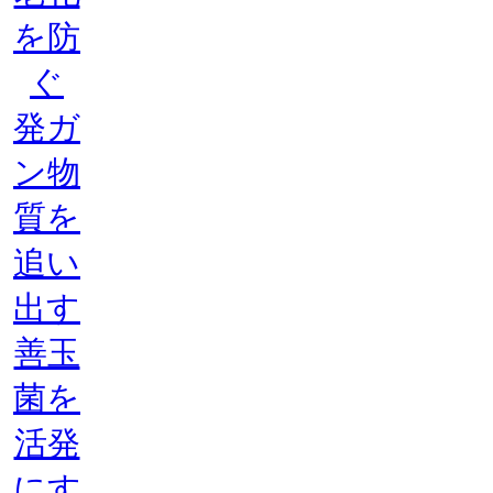
を防
ぐ
発ガ
ン物
質を
追い
出す
善玉
菌を
活発
にす