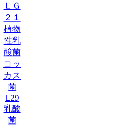
ＬＧ
２１
植物
性乳
酸菌
コッ
カス
菌
L29
乳酸
菌