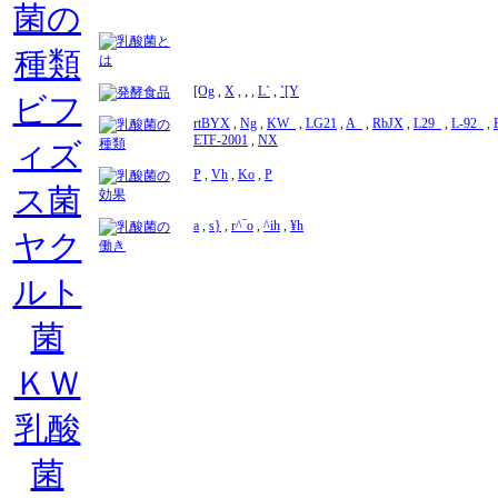
菌の
種類
[Og
,
X
,
,
,
L`
,
`[Y
ビフ
rtBYX
,
Ng
,
KW_
,
LG21
,
A_
,
RbJX
,
L29_
,
L-92_
,
ETF-2001
,
NX
ィズ
P
,
Vh
,
Ko
,
P
ス菌
a
,
s}
,
r^‾o
,
^ih
,
¥h
ヤク
ルト
菌
ＫＷ
乳酸
菌