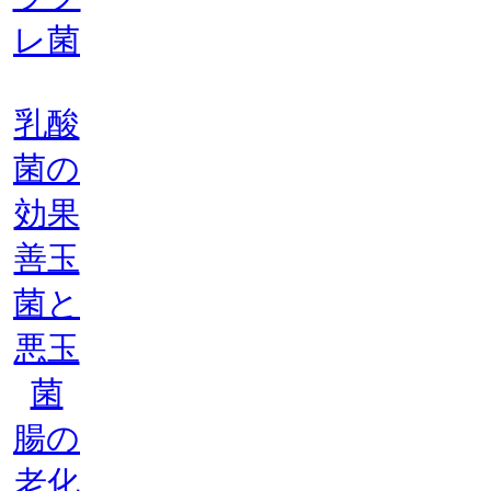
レ菌
乳酸
菌の
効果
善玉
菌と
悪玉
菌
腸の
老化