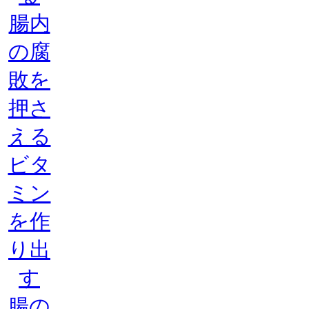
腸内
の腐
敗を
押さ
える
ビタ
ミン
を作
り出
す
腸の