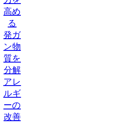
高め
る
発ガ
ン物
質を
分解
アレ
ルギ
ーの
改善