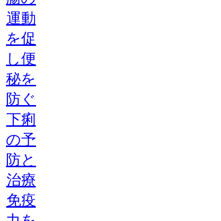
運動
を促
し便
秘を
防ぐ
下痢
の予
防と
治療
免疫
力を