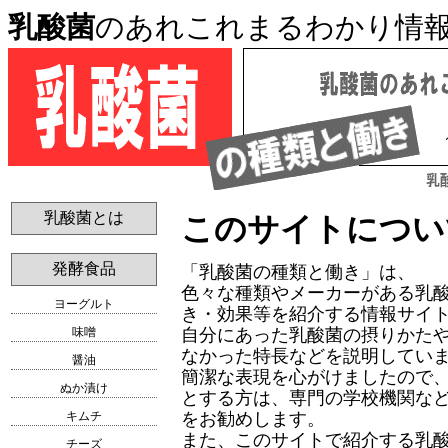
乳酸菌
のあれこれまるわかり情
乳酸菌とは
このサイトについ
発酵食品
「乳酸菌の種類と働き」は、
色々な種類やメーカーがある乳
ヨーグルト
き・効果等を紹介する情報サイ
自分にあった乳酸菌の摂りかた
味噌
なかった特長などを説明してい
醤油
簡潔な表現を心がけましたので
ぬか漬け
とする方は、専門の学校機関な
をお勧めします。
キムチ
また、このサイトで紹介する乳
チーズ