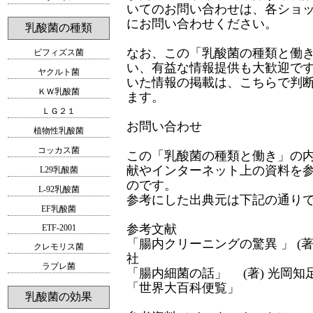
いてのお問い合わせは、各ショ
にお問い合わせください。
乳酸菌の種類
なお、この「乳酸菌の種類と働
ビフィズス菌
い、有益な情報提供も大歓迎で
ヤクルト菌
いた情報の掲載は、こちらで判
ＫＷ乳酸菌
ます。
ＬＧ２１
お問い合わせ
植物性乳酸菌
コッカス菌
この「乳酸菌の種類と働き」の
献やインターネット上の資料を
L29乳酸菌
のです。
L-92乳酸菌
参考にした出典元は下記の通り
EF乳酸菌
参考文献
ETF-2001
「腸内クリーニングの驚異 」 (著
クレモリス菌
社
ラブレ菌
「腸内細菌の話」 (著) 光岡知
「世界大百科便覧」
乳酸菌の効果