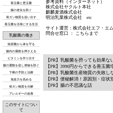
参考資料（インターネット）
善玉菌と悪玉菌
株式会社ヤクルト本社
腸の老化を防ぐ
麒麟麦酒株式会社
明治乳業株式会社 etc
発ガン物質を追い出す
善玉菌を活発にする生活
サイト運営：
株式会社エフ・エ
問合せ窓口 ：
こちらまで
乳酸菌の働き
病原菌から体を守る
腸内の腐敗を押さえる
ビタミンを作り出す
【PR】
乳酸菌を摂っても効果な
腸の運動を促し便秘を防ぐ
【PR】
3990円からできる善玉菌
【PR】
乳酸菌生産物質の失敗し
下痢の予防と治療
【PR】
便秘解消！原因別・症状
免疫力を高める
【PR】
腸の不思議な話
発ガン物質を分解
アレルギーの改善
このサイトについ
て