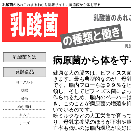
乳酸菌
のあれこれまるわかり情報サイト。病原菌から体を守る
乳酸菌とは
病原菌から体を守
発酵食品
健康な人の腸内は、ビフィズス
きます。最も典型的なのが、母
ヨーグルト
です。腸内フローらは９９％を
領し、そしてビフィズス菌によ
味噌
作られるため、腸内のペーハー
醤油
き、このことが病原菌の増殖を
ぬか漬け
いでいるのです。
粉ミルクなどの人工栄養で育っ
キムチ
り、母乳栄養児のほうが下痢や
チーズ
亡率も低いのは腸内環境が良好