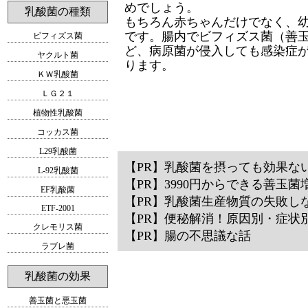
めでしょう。
乳酸菌の種類
もちろん赤ちゃんだけでなく、
です。腸内でビフィズス菌（善
ビフィズス菌
ど、病原菌が侵入しても感染症
ヤクルト菌
ります。
ＫＷ乳酸菌
ＬＧ２１
植物性乳酸菌
コッカス菌
L29乳酸菌
【PR】
乳酸菌を摂っても効果な
L-92乳酸菌
【PR】
3990円からできる善玉菌
EF乳酸菌
【PR】
乳酸菌生産物質の失敗し
ETF-2001
【PR】
便秘解消！原因別・症状
クレモリス菌
【PR】
腸の不思議な話
ラブレ菌
乳酸菌の効果
善玉菌と悪玉菌