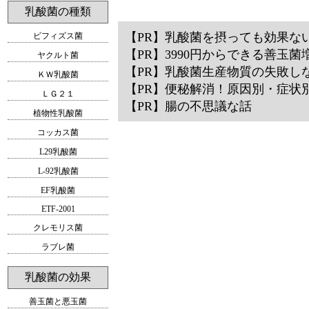
乳酸菌の種類
【PR】
乳酸菌を摂っても効果な
ビフィズス菌
【PR】
3990円からできる善玉菌
ヤクルト菌
【PR】
乳酸菌生産物質の失敗し
ＫＷ乳酸菌
【PR】
便秘解消！原因別・症状
ＬＧ２１
【PR】
腸の不思議な話
植物性乳酸菌
コッカス菌
L29乳酸菌
L-92乳酸菌
EF乳酸菌
ETF-2001
クレモリス菌
ラブレ菌
乳酸菌の効果
善玉菌と悪玉菌