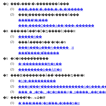
�Q
���́u���\�́v�������Ă���
(1)
���́u���\�́v���s�v�c�ȓ�����
(2)
���͔]����Ɨ����ē����Ă���
���͑��̔]�ł���
���ɂ��������A��{���y������
�R
���ł��Ȃ��̔N��킩����Ė{���H
(1)
�����N��
(2)
���Ȃ��̒��N��`�F�b�N
���N��̎�Ԃ�̂��߂ɉ�����؁H
���̐����l�͒�����
�S
�O�H����͒��̎���
(1)
�}��������咰�K��
(2)
��������Ƃǂ��Ȃ邩�H
�T
���肢�����ł��Ȃ��̉^�����킩��I�I
(1)
�݂⒰�ɂ���������
(2)
���H�̎��߂��͒������������A�K���ɜ
(3)
���_�ہi�P�ʋہj�E�
�U
�����̑P�ʋۂ𑝂₷�錍
(1)
�`���I���{�H�͗��z�I���N�H