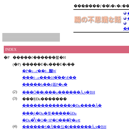
INDEX
�P
�����ĉ������鏊�H
(�P)
�����E�z���E�r��
�P�ʋۂƈ��ʋۂ̊֌W
���ʋۂ̏o���őf�̋��낵��
�����h��ɖ𗧂P�ʋ�
(2)
���Ō��t���o������Ăق�ƁH
(3)
���ŖƉu�������
�������������l�͖Ɖu����Ȃ�
���͍ő�̖Ɖu�튯�����ǖƉu
�Ɖu�͂͂V�O�˂łP�O���̂P�ɒቺ
(4)
������S�Ă̑��킪�ł������Ăق�ƁH