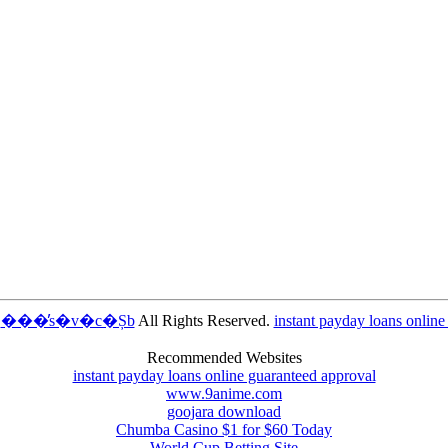
5
���̕s�v�c�Șb
All Rights Reserved.
instant payday loans online
Recommended Websites
instant payday loans online guaranteed approval
www.9anime.com
goojara download
Chumba Casino $1 for $60 Today
World Cup Betting Site