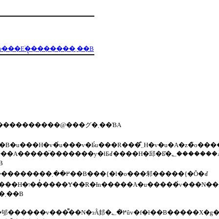
�֔�H�E���`�͂ǂ��ɂ���́H����(��)�ł��B�����L���C�ɂ���Ε֔�͉�������܂��B
������P�ʋۗD���̊��ɂ��āA���N�Œ�����������@���グ�܂��ƁA
ۂł��B
��Ɨ�����Y��Ȍ�������A���N�ɂȂ�܂��B
�X�͒����̈��ʋۂ𑝐B�����A�Ɖu�������鎖�������Ă��܂��B���邭