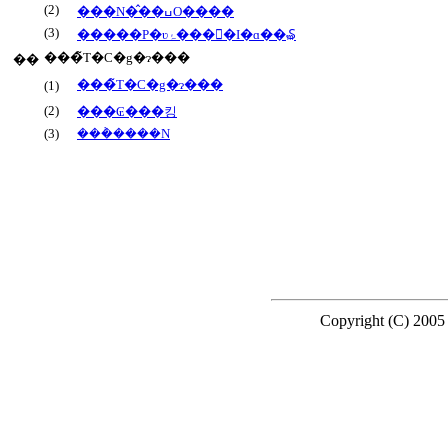
(2)
���N�̂��ߎO����
(3)
�����P�ʋۂ����ٓI�ɑ��₷
���̃T�C�g�ɂ���
��
���̃T�C�g�ɂ���
(1)
(2)
���₢���킹
(3)
���݃����N
Copyright (C) 200