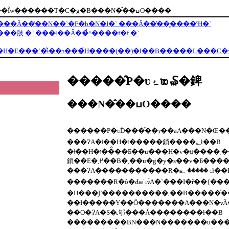
���̖����ƒ��̕s�v�c���Ȋw������T�C�g�B���N�̂��ߎO����
���Ȃ��̒��N��`�F�b�N�I�` ���Ȃ��̒��͍����ˁH�`
���肢 �` ���ł��Ȃ��̉^����f�f �`
�����̑P�ʋۂ𑝂₷�錍
���N�̂��ߎO����
���ɁA�ǂ��H�ו�����鎖����؂ł��B
�ǂ��H�ו��̂��Ƃ��u���H�v�ƌ����܂��B�u���H�v�́u���v�Ƃ́u���R���̂܂܂̐H�v�u�A�z�̃o�����X�̐����Ă���H�v�������܂��B�����ł́u�ꕨ�S�́v�ƌ����A�����ȂǓ�����S����H�ׂ
���ɁA�����������R�ɕ�����؂
�������R�ȏ�Ԃɕۂׂɂ́A�`���I�ȓ��{�����������߂��܂��B���{�l�͏o���邾�����{�Ŏ�ꂽ
�H���Ƒ����������܂��B�����̍����H�ו��͐����Ɏ��R�Ɨn�����݁A�u�����́v���N���Ă���̂ł��B�������R�ȏ�Ԃɖ߂�΁A���t���򉻂���A���炳
��O�ɁA�S�𖾂邭���Ă��������ł��B
���������ɃN���N�������u���邭������v���͌��N�ɂȂ邽�߂̑�؂ȗv�f�ł��B�����X�g��