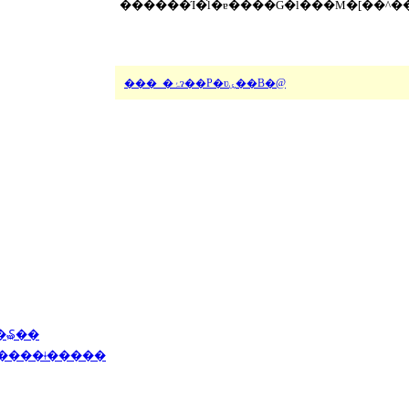
���_�ۂɂ��P�ʋۑ��B�@
��₷��
H���@�ۂƗǂ����͈ݑ��E������ǂ�����