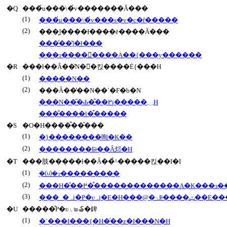
�Q
���́u���\�́v�������Ă���
(1)
���́u���\�́v���s�v�c�ȓ�����
(2)
���͔]����Ɨ����ē����Ă���
���͑��̔]�ł���
���ɂ��������A��{���y������
�R
���ł��Ȃ��̔N��킩����Ė{���H
(1)
�����N��
(2)
���Ȃ��̒��N��`�F�b�N
���N��̎�Ԃ�̂��߂ɉ�����؁H
���̐����l�͒�����
�S
�O�H����͒��̎���
(1)
�}��������咰�K��
(2)
��������Ƃǂ��Ȃ邩�H
�T
���肢�����ł��Ȃ��̉^�����킩��I�I
(1)
�݂⒰�ɂ���������
(2)
���H�̎��߂��͒������������A�K���ɜ
(3)
���_�ہi�P�ʋہj�E�
�U
�����̑P�ʋۂ𑝂₷�錍
(1)
�`���I���{�H�͗��z�I���N�H