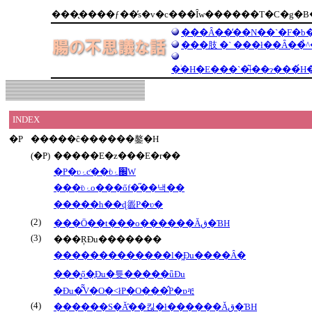
���̖����ƒ��̕s�v�c���Ȋw������T�C�g�B
���Ȃ��̒��N��`�F�b�
���肢 �` ���ł��Ȃ��̉^
INDEX
�P
�����ĉ������鏊�H
(�P)
�����E�z���E�r��
�P�ʋۂƈ��ʋۂ̊֌W
���ʋۂ̏o���őf�̋��낵��
�����h��ɖ𗧂P�ʋ�
(2)
���Ō��t���o������Ăق�ƁH
(3)
���ŖƉu�������
�������������l�͖Ɖu����Ȃ�
���͍ő�̖Ɖu�튯�����ǖƉu
�Ɖu�͂͂V�O�˂łP�O���̂P�ɒቺ
(4)
������S�Ă̑��킪�ł������Ăق�ƁH