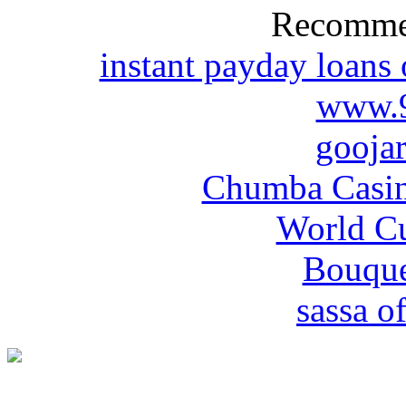
Recomme
instant payday loans
www.
gooja
Chumba Casin
World Cu
Bouque
sassa of