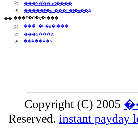
(2)
���N�̂��ߎO����
(3)
�����P�ʋۂ����ٓI�ɑ��₷
���̃T�C�g�ɂ���
��
���̃T�C�g�ɂ���
(1)
(2)
���₢���킹
(3)
���݃����N
Copyright (C) 2005
�
Reserved.
instant payday 