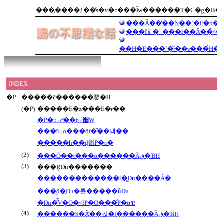
���̖����ƒ��̕s�v�c���Ȋw������T�C�g�
���Ȃ��̒��N��`�F�b�
���肢 �` ���ł��Ȃ��̉^
INDEX
�P
�����ĉ������鏊�H
(�P)
�����E�z���E�r��
�P�ʋۂƈ��ʋۂ̊֌W
���ʋۂ̏o���őf�̋��낵��
�����h��ɖ𗧂P�ʋ�
(2)
���Ō��t���o������Ăق�ƁH
(3)
���ŖƉu�������
�������������l�͖Ɖu����Ȃ�
���͍ő�̖Ɖu�튯�����ǖƉu
�Ɖu�͂͂V�O�˂łP�O���̂P�ɒቺ
(4)
������S�Ă̑��킪�ł������Ăق�ƁH