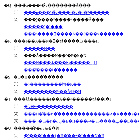
�Q
���́u���\�́v�������Ă���
(1)
���́u���\�́v���s�v�c�ȓ�����
(2)
���͔]����Ɨ����ē����Ă���
���͑��̔]�ł���
���ɂ��������A��{���y������
�R
���ł��Ȃ��̔N��킩����Ė{���H
(1)
�����N��
(2)
���Ȃ��̒��N��`�F�b�N
���N��̎�Ԃ�̂��߂ɉ�����؁H
���̐����l�͒�����
�S
�O�H����͒��̎���
(1)
�}��������咰�K��
(2)
��������Ƃǂ��Ȃ邩�H
�T
���肢�����ł��Ȃ��̉^�����킩��I�I
(1)
�݂⒰�ɂ���������
(2)
���H�̎��߂��͒������������A�K���ɜ
(3)
���_�ہi�P�ʋہj�E�
�U
�����̑P�ʋۂ𑝂₷�錍
(1)
�`���I���{�H�͗��z�I���N�H