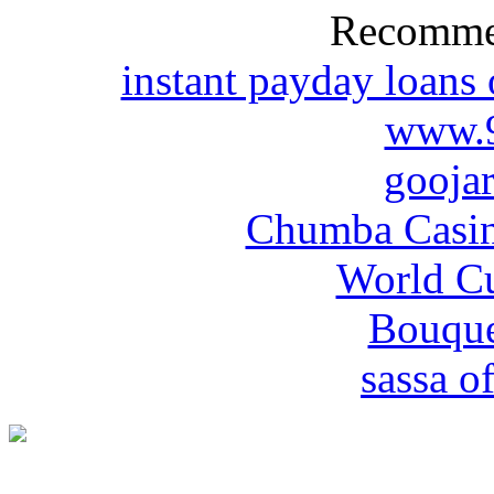
Recomme
instant payday loans
www.
gooja
Chumba Casin
World Cu
Bouque
sassa of