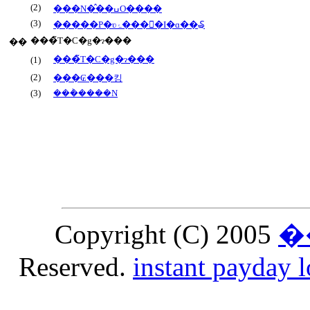
(2)
���N�̂��ߎO����
(3)
�����P�ʋۂ����ٓI�ɑ��₷
���̃T�C�g�ɂ���
��
���̃T�C�g�ɂ���
(1)
(2)
���₢���킹
(3)
���݃����N
Copyright (C) 2005
�
Reserved.
instant payday 