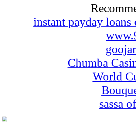
Recomme
instant payday loans
www.
gooja
Chumba Casin
World Cu
Bouque
sassa of