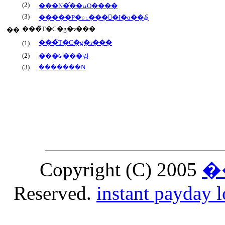
(2)
���N�̂��ߎO����
(3)
�����P�ʋۂ����ٓI�ɑ��₷
���̃T�C�g�ɂ���
��
���̃T�C�g�ɂ���
(1)
(2)
���₢���킹
(3)
���݃����N
Copyright (C) 2005
�
Reserved.
instant payday 