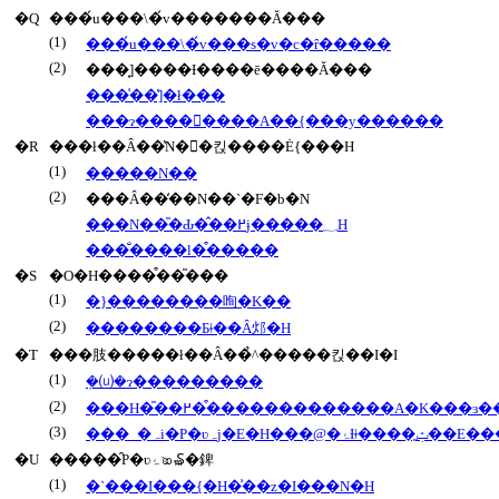
�Q
���́u���\�́v�������Ă���
(1)
���́u���\�́v���s�v�c�ȓ�����
(2)
���͔]����Ɨ����ē����Ă���
���͑��̔]�ł���
���ɂ��������A��{���y������
�R
���ł��Ȃ��̔N��킩����Ė{���H
(1)
�����N��
(2)
���Ȃ��̒��N��`�F�b�N
���N��̎�Ԃ�̂��߂ɉ�����؁H
���̐����l�͒�����
�S
�O�H����͒��̎���
(1)
�}��������咰�K��
(2)
��������Ƃǂ��Ȃ邩�H
�T
���肢�����ł��Ȃ��̉^�����킩��I�I
(1)
�݂⒰�ɂ���������
(2)
���H�̎��߂��͒������������A�K���ɜ
(3)
���_�ہi�P�ʋہj�E�
�U
�����̑P�ʋۂ𑝂₷�錍
(1)
�`���I���{�H�͗��z�I���N�H