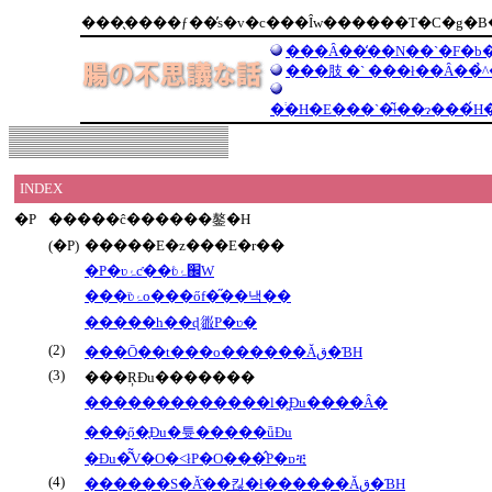
���̖����ƒ��̕s�v�c���Ȋw������T�C�g�
���Ȃ��̒��N��`�F�b�
���肢 �` ���ł��Ȃ��̉^
INDEX
�P
�����ĉ������鏊�H
(�P)
�����E�z���E�r��
�P�ʋۂƈ��ʋۂ̊֌W
���ʋۂ̏o���őf�̋��낵��
�����h��ɖ𗧂P�ʋ�
(2)
���Ō��t���o������Ăق�ƁH
(3)
���ŖƉu�������
�������������l�͖Ɖu����Ȃ�
���͍ő�̖Ɖu�튯�����ǖƉu
�Ɖu�͂͂V�O�˂łP�O���̂P�ɒቺ
(4)
������S�Ă̑��킪�ł������Ăق�ƁH