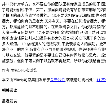
并非只针对单方。 9.不要在你的团队里有你家庭成员的影子 
了可能她们也不懂；第二，那里面可能会有给你带来麻烦的内容；
个精明的商人应该学会做的。 13.不要太相信记者和媒体 你
摆大，哪怕你真的是老大 天外有天，不要在任何场合摆大，哪
方，都是危险而且不明智的，在派系纷争之间，你必须冷静的保
大度一些又何妨呢？ 17.不要过多用金钱粉饰自己 你当然可以
你不应该轻易让别人知道你有多大的发言权 关心下属于你的
多人知道。 19.总结别人的成败得失 不要羡慕别人的成功，
决商业上的冲突 商业有商业自身的游戏规则，你必须遵守商业
与朋友交流，较要紧的是不要让自己没有时间放松与思考。当然
整旗鼓，但你不可以倒下以后就不再起来，所以你必须给自己
作者:匿名1440次浏览
本文由350vip葡京集团发布于
关于我们
,转载请注明出处：
11
相关阅读
最近发表