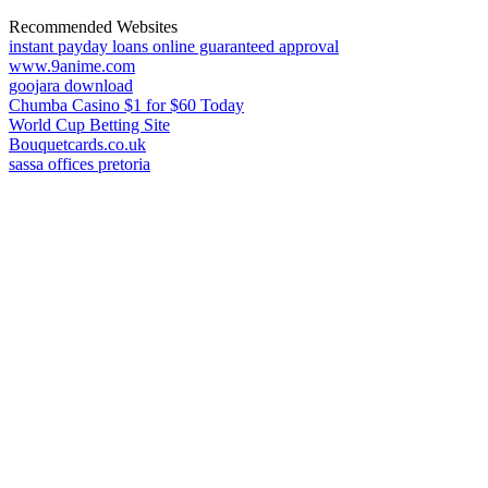
Recommended Websites
instant payday loans online guaranteed approval
www.9anime.com
goojara download
Chumba Casino $1 for $60 Today
World Cup Betting Site
Bouquetcards.co.uk
sassa offices pretoria