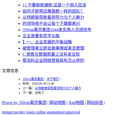
11.不要偷税漏税 这是一个商人应该
如何才能带出像狼群一样的团队？
从特朗普获胜看领导力与个人魅力
的领导绝不会让每个下属都高兴
350vip葡京集团1044家实施人员绩效考
企业家要有哲学头脑
】一、企业发展的平衡战略
被管理者立即去做事情或者去管理
C.销售在数据质量上没有发言权
那涂料企业网络营销具有怎么样的
文章信息
350vip葡京集团
>
关于我们
>
时间：2019-09-18 15:40
上一篇：
从特朗普获胜看领导力与个人魅力
下一篇：没有了
Power by 350vip葡京集团
|
网站地图
|
Xml地图
|
网站标签
|
instant payday loans online guaranteed approval