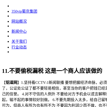
350vip葡京集团
网站概况
新闻中心
关于我们
行业动态
11.不要偷税漏税 这是一个商人应该做的
【
铝道网
】1.坚持看CCTV-1新闻联播 要想把握经济命脉
了，公证处公证了都不要轻易相信，甚至当你的客户把钱已经汇
己的信誉。 4.对不守信的人例外 不要给对方予机会以谎言解
起，输不起的事情较好别做。 6.不要先期投入太多，给自己留
可为，但商人有所为也有所不为 不要因为利润少而不做，也不