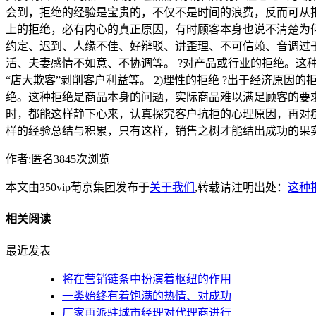
会到，拒绝的经验是宝贵的，不仅不是时间的浪费，反而可从拒
上的拒绝，必有内心的真正原因，有时顾客本身也说不清楚为何
约定、迟到、人缘不佳、好辩驳、讲歪理、不可信赖、音调过
活、夫妻感情不如意、不协调等。 ?对产品或行业的拒绝。
“店大欺客”剥削客户利益等。 2)理性的拒绝 ?出于经济原
绝。这种拒绝是商品本身的问题，实际商品难以满足顾客的要
时，都能这样静下心来，认真探究客户抗拒的心理原因，再对
样的经验总结与积累，只有这样，销售之树才能结出成功的果
作者:匿名3845次浏览
本文由350vip葡京集团发布于
关于我们
,转载请注明出处：
这种
相关阅读
最近发表
将在营销链条中扮演着枢纽的作用
一类始终有着饱满的热情、对成功
厂家再派驻城市经理对代理商进行