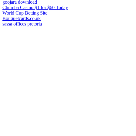
goojara download
Chumba Casino $1 for $60 Today
World Cup Betting Site
Bouquetcards.co.uk
sassa offices pretoria