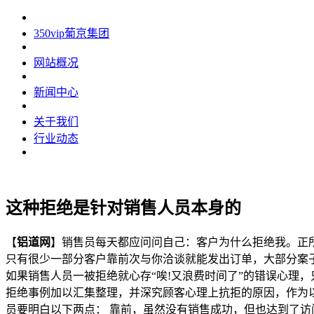
350vip葡京集团
网站概况
新闻中心
关于我们
行业动态
这种拒绝是针对销售人员本身的
【
铝道网
】销售员每天都应问问自己：客户为什么拒绝我。正所
只有很少一部分客户靠前次与你洽谈就能发出订单，大部分案
如果销售人员一被拒绝就心存“唉!又浪费时间了”的错误心理
拒绝事例加以汇集整理，并深究顾客心理上抗拒的原因，作为
员要明白以下两点： 靠前，虽然没有销售成功，但也达到了访