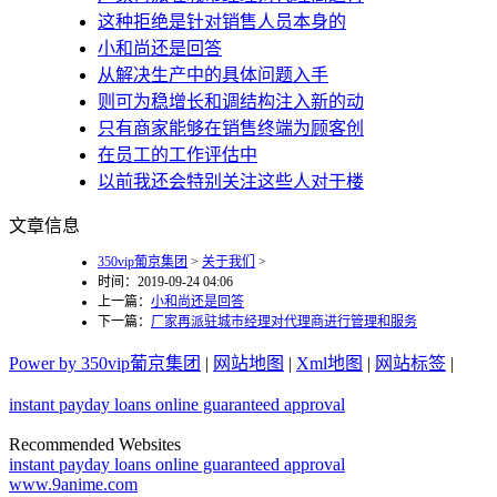
这种拒绝是针对销售人员本身的
小和尚还是回答
从解决生产中的具体问题入手
则可为稳增长和调结构注入新的动
只有商家能够在销售终端为顾客创
在员工的工作评估中
以前我还会特别关注这些人对于楼
文章信息
350vip葡京集团
>
关于我们
>
时间：2019-09-24 04:06
上一篇：
小和尚还是回答
下一篇：
厂家再派驻城市经理对代理商进行管理和服务
Power by 350vip葡京集团
|
网站地图
|
Xml地图
|
网站标签
|
instant payday loans online guaranteed approval
Recommended Websites
instant payday loans online guaranteed approval
www.9anime.com