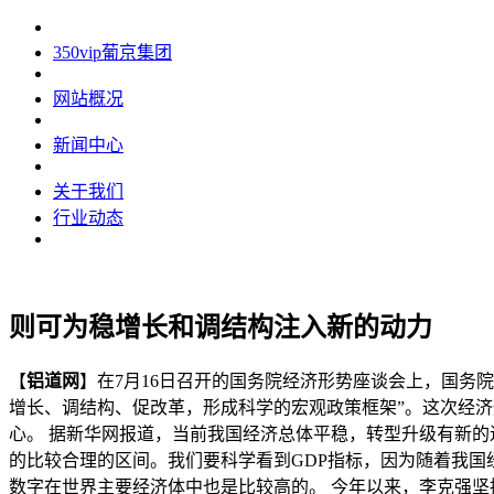
350vip葡京集团
网站概况
新闻中心
关于我们
行业动态
则可为稳增长和调结构注入新的动力
【
铝道网
】在7月16日召开的国务院经济形势座谈会上，国务
增长、调结构、促改革，形成科学的宏观政策框架”。这次经
心。 据新华网报道，当前我国经济总体平稳，转型升级有新的
的比较合理的区间。我们要科学看到GDP指标，因为随着我国经济
数字在世界主要经济体中也是比较高的。 今年以来，李克强坚持