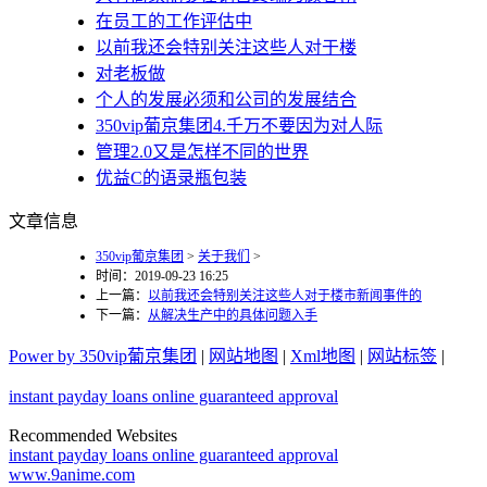
在员工的工作评估中
以前我还会特别关注这些人对于楼
对老板做
个人的发展必须和公司的发展结合
350vip葡京集团4.千万不要因为对人际
管理2.0又是怎样不同的世界
优益C的语录瓶包装
文章信息
350vip葡京集团
>
关于我们
>
时间：2019-09-23 16:25
上一篇：
以前我还会特别关注这些人对于楼市新闻事件的
下一篇：
从解决生产中的具体问题入手
Power by 350vip葡京集团
|
网站地图
|
Xml地图
|
网站标签
|
instant payday loans online guaranteed approval
Recommended Websites
instant payday loans online guaranteed approval
www.9anime.com