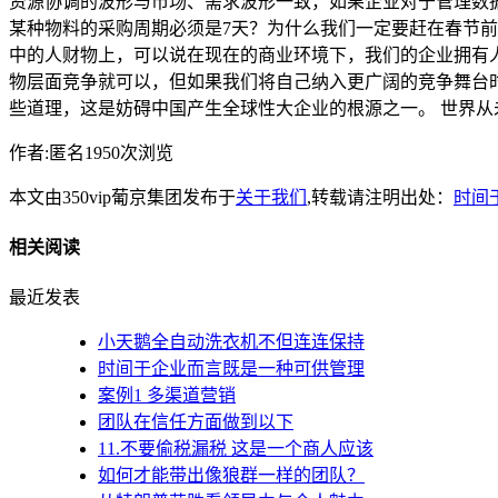
资源协调的波形与市场、需求波形一致，如果企业对于管理数
某种物料的采购周期必须是7天？为什么我们一定要赶在春节
中的人财物上，可以说在现在的商业环境下，我们的企业拥有
物层面竞争就可以，但如果我们将自己纳入更广阔的竞争舞台
些道理，这是妨碍中国产生全球性大企业的根源之一。 世界
作者:匿名1950次浏览
本文由350vip葡京集团发布于
关于我们
,转载请注明出处：
时间
相关阅读
最近发表
小天鹅全自动洗衣机不但连连保持
时间于企业而言既是一种可供管理
案例1 多渠道营销
团队在信任方面做到以下
11.不要偷税漏税 这是一个商人应该
如何才能带出像狼群一样的团队？