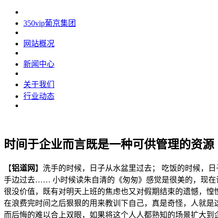
350vip葡京集团
网站概况
新闻中心
关于我们
行业动态
时间于企业而言既是一种可供管理的资源
【
铝道网
】洗手的时候，日子从水盆里过去； 吃饭的时候，日
手边过去…… 小时候读朱自清的《匆匆》感觉是很美的，现
很没价值，既有对明天上班的焦虑也又对假期结束的遗憾，惶
在浪费完时间之后狠狠的用来教训下自己，真是奇怪，人就是
而后悔的难以合上双眼，如果将这个人人都熟知的场景扩大到