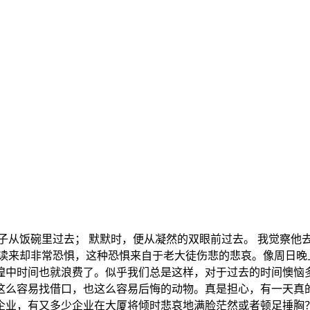
子从饭碗里过去； 默默时，便从凝然的双眼前过去。 我觉察他
在读来却非常恐惧，这种恐惧来自于老大徒伤悲的悲哀。像周日晚
惶中时间也就浪费了。似乎我们总是这样，对于过去的时间懊恼多
这么容易找借口，也这么容易后悔的动物。真是担心，有一天真
企业，有又多少企业在大厦将倾时悲哀地满脸茫然或者顿足捶胸？