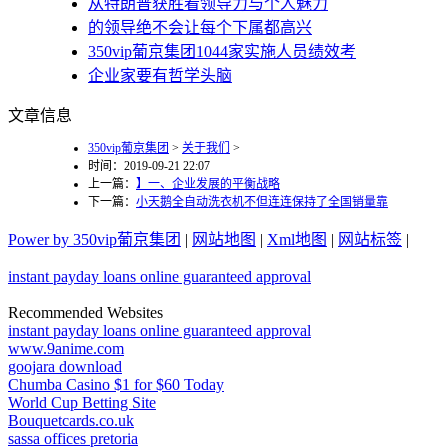
从特朗普获胜看领导力与个人魅力
的领导绝不会让每个下属都高兴
350vip葡京集团1044家实施人员绩效考
企业家要有哲学头脑
文章信息
350vip葡京集团
>
关于我们
>
时间：2019-09-21 22:07
上一篇：
】一、企业发展的平衡战略
下一篇：
小天鹅全自动洗衣机不但连连保持了全国销量靠
Power by 350vip葡京集团
|
网站地图
|
Xml地图
|
网站标签
|
instant payday loans online guaranteed approval
Recommended Websites
instant payday loans online guaranteed approval
www.9anime.com
goojara download
Chumba Casino $1 for $60 Today
World Cup Betting Site
Bouquetcards.co.uk
sassa offices pretoria