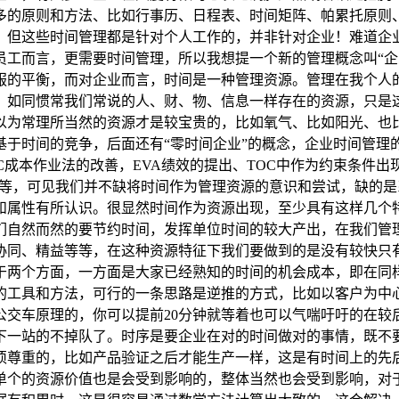
多的原则和方法、比如行事历、日程表、时间矩阵、帕累托原则、S
，但这些时间管理都是针对个人工作的，并非针对企业！难道企
工而言，更需要时间管理，所以我想提一个新的管理概念叫“企
服的平衡，而对企业而言，时间是一种管理资源。管理在我个人
，如同惯常我们常说的人、财、物、信息一样存在的资源，只是
以为常理所当然的资源才是较宝贵的，比如氧气、比如阳光、也
，基于时间的竞争，后面还有“零时间企业”的概念，企业时间管
C成本作业法的改善，EVA绩效的提出、TOC中作为约束条件
”等等，可见我们并不缺将时间作为管理资源的意识和尝试，缺的
属性有所认识。很显然时间作为资源出现，至少具有这样几个特
们自然而然的要节约时间，发挥单位时间的较大产出，在我们管
协同、精益等等，在这种资源特征下我们要做到的是没有较快只
于两个方面，一方面是大家已经熟知的时间的机会成本，即在同
的工具和方法，可行的一条思路是逆推的方式，比如以客户为中
公交车原理的，你可以提前20分钟就等着也可以气喘吁吁的在较
下一站的不掉队了。时序是要企业在对的时间做对的事情，既不
须尊重的，比如产品验证之后才能生产一样，这是有时间上的先
单个的资源价值也是会受到影响的，整体当然也会受到影响，对