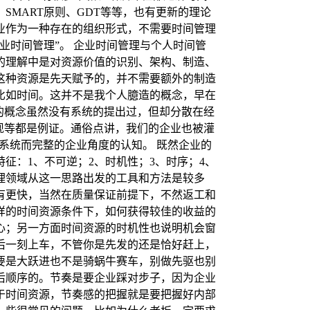
MART原则、GDT等等，也有更新的理论
业作为一种存在的组织形式，不需要时间管理
业时间管理”。 企业时间管理与个人时间管
的理解中是对资源价值的识别、架构、制造、
这种资源是先天赋予的，并不需要额外的制造
比如时间。这并不是我个人臆造的概念，早在
理的概念虽然没有系统的提出过，但却分散在经
出现等都是例证。通俗点讲，我们的企业也被灌
是系统而完整的企业角度的认知。 既然企业的
征：1、不可逆；2、时机性；3、时序；4、
理领域从这一思路出发的工具和方法是较多
有更快，当然在质量保证前提下，不然返工和
样的时间资源条件下，如何获得较佳的收益的
心；另一方面时间资源的时机性也说明机会窗
后一刻上车，不管你是先发的还是恰好赶上，
要是大跃进也不是骑蜗牛赛车，别做先驱也别
后顺序的。节奏是要企业踩对步子，因为企业
于时间资源，节奏感的把握就是要把握好内部