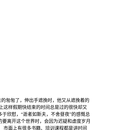
去的匆匆了，伸出手遮挽时，他又从遮挽着的
上这样假期快结束的时间总是过的很快却又
于欣慰，“逝者如斯夫，不舍昼夜”的感慨总
的要离开这个世界时，会因为迟疑和虚度岁月
 市面上有很多书籍、培训课程都是讲时间