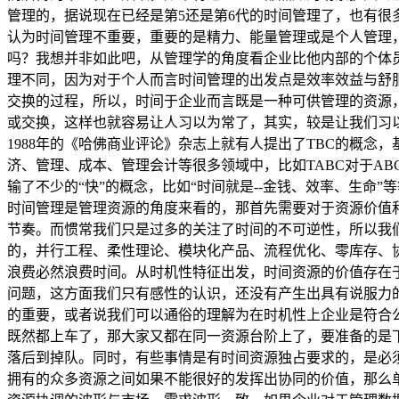
管理的，据说现在已经是第5还是第6代的时间管理了，也有很
认为时间管理不重要，重要的是精力、能量管理或是个人管理
吗？我想并非如此吧，从管理学的角度看企业比他内部的个体员
理不同，因为对于个人而言时间管理的出发点是效率效益与舒
交换的过程，所以，时间于企业而言既是一种可供管理的资源
或交换，这样也就容易让人习以为常了，其实，较是让我们习
1988年的《哈佛商业评论》杂志上就有人提出了TBC的概念
济、管理、成本、管理会计等很多领域中，比如TABC对于AB
输了不少的“快”的概念，比如“时间就是--金钱、效率、生命
时间管理是管理资源的角度来看的，那首先需要对于资源价值和
节奏。而惯常我们只是过多的关注了时间的不可逆性，所以我
的，并行工程、柔性理论、模块化产品、流程优化、零库存、
浪费必然浪费时间。从时机性特征出发，时间资源的价值存在
问题，这方面我们只有感性的认识，还没有产生出具有说服力
的重要，或者说我们可以通俗的理解为在时机性上企业是符合
既然都上车了，那大家又都在同一资源台阶上了，要准备的是
落后到掉队。同时，有些事情是有时间资源独占要求的，是必
拥有的众多资源之间如果不能很好的发挥出协同的价值，那么